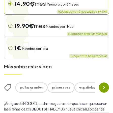
14.90€
/mes
·
Miembro por
6 Meses
*Cobrado en un único pago de 89.40€
19.90€
/mes
·
Miembro por
1 Mes
Suscripción premium mensual
1€
·
Miembro por
1 día
Luego 19.90€ hasta cancelar
Más sobre este vídeo
pollas grandes
primera vez
españolas
garg
¡Amigos de NIGGED, nada nos gusta más que hacer que suenen
las sirenas de los
DEBUTS
! ¡HABEMUS nueva chica! El poder de