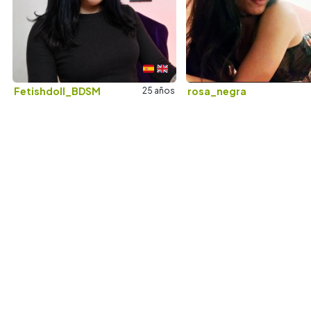
más o menos chicos. Rebeka se puso a besarle y poco a poco
fue bajando hasta que
se topó con un POLLÓN más grande
que su antebrazo
... Dicho esto, amigos... ¡Que empiece la
fiesta! No os lo perdáis, lo tenéis a un click ;D
Fetishdoll_BDSM
rosa_negra
25
años